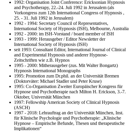
1992: Organisation Joint Conference: Ericksonian Hypnosis
and Psychotherapy, 22.-24. Juli 1992 in Jerusalem (als
Vorkongress zum 12th International Congress of Hypnosis ,
25. - 31. Juli 1992 in Jerusalem)
1992 - 1994: Secretary Council of Representatives,
International Society of Hypnosis (ISH), Melbourne, Australia
1992 - 2000: im ISH-Vorstand / board member of ISH
1993 - 1999: Herausgeber / Editor Newsletter der
International Society of Hypnosis (ISH)
seit 1993: Consultant Editor, International Journal of Clinical
and Experimental Hypnosis und anderer Hypnose-
Zeitschriften wie z.B. Hypnos
1995 - 2000: Mitherausgeber (zus. Mit Walter Bongartz)
Hypnosis International Monographs
1995: Promotion zum Dr.phil. an der Universität Bremen
(Doktorväter: Michael Stadler und Peter Kruse)
1995: Co-Organisation Zweiter Europäischer Kongress für
Hypnose und Psychotherapie nach Milton H. Erickson, 3.-7.
Oktober, Universität München
1997: Fellowship American Society of Clinical Hypnosis
(ASCH)
1997 - 2018: Lehrauftrag an der Universität München, Inst.
für Klinische Psychologie und Psychotherapie: „Klinische
Hypnose – Empirische Befunde, Thesen und therapeutische
Implikationen“